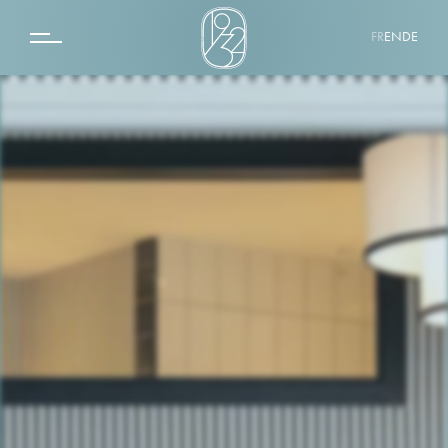
FR
EN
DE
LE 1932 HOTEL & SPA
SPA BY 1932
LE QUINTO CIELO ROOFTOP
LA ROTONDE
DESTINATION
ÉVÉNEMENT
GALERIE PHOTOS
CONTACT
COFFRETS CADEAUX
CHAMBRE CLASSIQUE
CHAMBRE SUPÉRIEURE