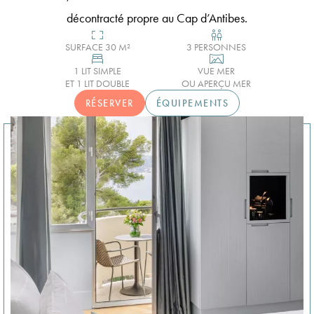
décontracté propre au Cap d’Antibes.
SURFACE 30 M²
3 PERSONNES
1 LIT SIMPLE
VUE MER
ET 1 LIT DOUBLE
OU APERÇU MER
RÉSERVER
ÉQUIPEMENTS
Le 1932 Hotel & Spa
5 Avenue Saramartel 06160 Antibes
04 92 93 54 54
Réservez votre chambre
hb9q4@accor.com
Spa CODAGE®
Le Quinto Cielo Rooftop
Coffrets Cadeaux