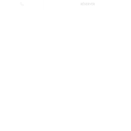
RÉSERVER
Junior Suite Terrasse