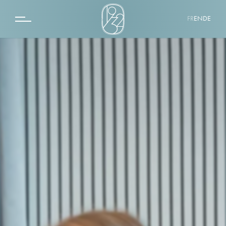
FR
EN
DE
LE 1932 HOTEL & SPA
SPA BY 1932
LE QUINTO CIELO ROOFTOP
LA ROTONDE
DESTINATION
ÉVÉNEMENT
GALERIE PHOTOS
CONTACT
COFFRETS CADEAUX
CHAMBRE CLASSIQUE
CHAMBRE SUPÉRIEURE