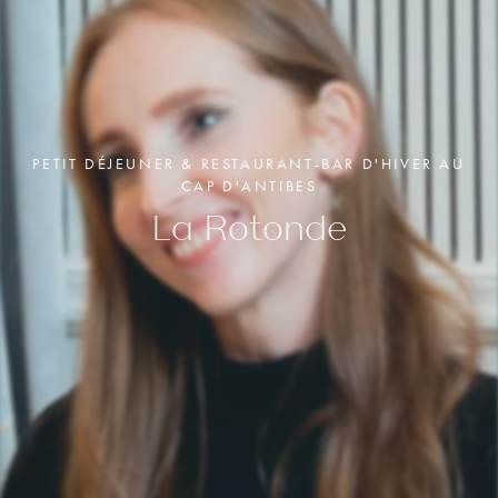
CHAMBRE DELUXE
JUNIOR SUITE
JUNIOR SUITE TERRASSE
PETIT DÉJEUNER & RESTAURANT-BAR D'HIVER AU
CAP D'ANTIBES
La Rotonde