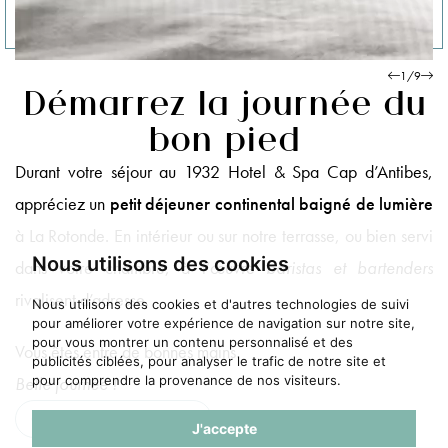
1
/
9
Démarrez la journée du
bon pied
Durant votre séjour au 1932 Hotel & Spa Cap d’Antibes,
appréciez un
petit déjeuner continental baigné de lumière
à La Rotonde. En intérieur ou sur notre terrasse, ou bien servi
Nous utilisons des cookies
dans votre chambre, à l’œuvre
baristas et bartenders
rivalisent d’adresse.
Nous utilisons des cookies et d'autres technologies de suivi
pour améliorer votre expérience de navigation sur notre site,
pour vous montrer un contenu personnalisé et des
Vous êtes entre de bonnes mains.
publicités ciblées, pour analyser le trafic de notre site et
pour comprendre la provenance de nos visiteurs.
Belle journée !
CARTE PETIT DÉJEUNER
J'accepte