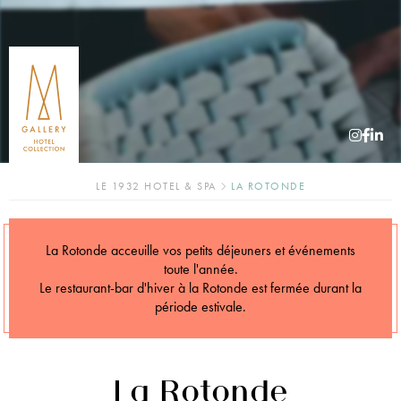
LE 1932 HOTEL & SPA
LA ROTONDE
La Rotonde acceuille vos petits déjeuners et événements
toute l'année.
Le restaurant-bar d'hiver à la Rotonde est fermée durant la
période estivale.
La Rotonde