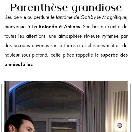
Parenthèse grandiose
Lieu de vie où perdure
le fantôme de Gatsby le Magnifique
,
bienvenue à
La Rotonde à Antibes
. Son bar au centre de
toutes les attentions, une atmosphère rêveuse rythmée par
des arcades ouvertes sur la terrasse et plusieurs mètres de
hauteur sous plafond, cette pièce rappelle
le superbe des
années folles
.
Le 1932 Hotel & Spa
5 Avenue Saramartel 06160 Antibes
04 92 93 54 54
Réservez votre chambre
hb9q4@accor.com
Spa CODAGE®
Le Quinto Cielo Rooftop
Coffrets Cadeaux