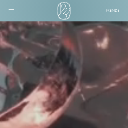
FR
EN
DE
LE 1932 HOTEL & SPA
SPA BY 1932
LE QUINTO CIELO ROOFTOP
LA ROTONDE
DESTINATION
ÉVÉNEMENT
GALERIE PHOTOS
CONTACT
COFFRETS CADEAUX
CHAMBRE CLASSIQUE
CHAMBRE SUPÉRIEURE