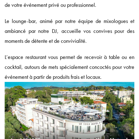
de votre événement privé ou professionnel.
Le lounge-bar, animé par notre équipe de mixologues et
ambiancé par notre DJ, accueille vos convives pour des
moments de détente et de convivialité.
L’espace restaurant vous permet de recevoir à table ou en
Le 1932 Hotel & Spa
5 Avenue Saramartel 06160 Antibes
cocktail, autours de mets spécialement concoctés pour votre
événement à partir de produits frais et locaux.
04 92 93 54 54
Réservez votre chambre
hb9q4@accor.com
Spa CODAGE®
Le Quinto Cielo Rooftop
Coffrets Cadeaux