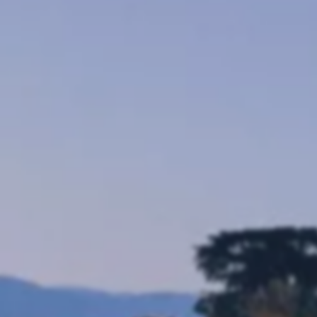
Le 1932 Hotel & Spa
5 Avenue Saramartel 06160 Antibes