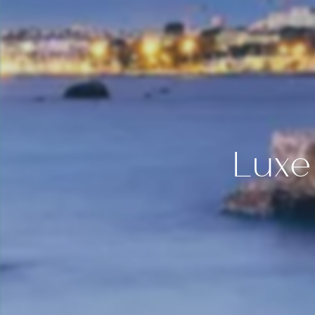
LE 1932 HOTEL & SPA
CHA
SPA BY 1932
CHA
LE QUINTO CIELO ROOFTOP
CHA
LA ROTONDE
JUN
DESTINATION
JUN
ÉVÉNEMENT
GALERIE PHOTOS
CONTACT
COFFRETS CADEAUX
Luxe