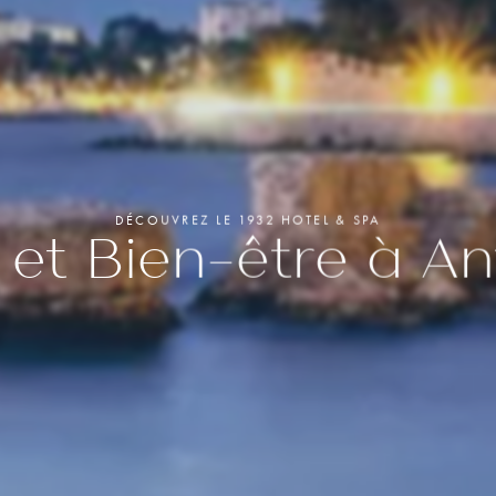
MBRE CLASSIQUE
MBRE SUPÉRIEURE
04 92 93 54 54
MBRE DELUXE
IOR SUITE
hb9q4@accor.com
Réservez
IOR SUITE TERRASSE
Spa COD
Le Quinto
Coffrets
DÉCOUVREZ LE 1932 HOTEL & SPA
 et Bien-être à An