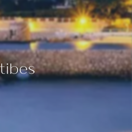
 votre chambre
AGE®
 Cielo Rooftop
 Cadeaux
tibes